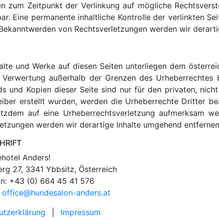
den zum Zeitpunkt der Verlinkung auf mögliche Rechtsverst
ar. Eine permanente inhaltliche Kontrolle der verlinkten Se
i Bekanntwerden von Rechtsverletzungen werden wir derart
halte und Werke auf diesen Seiten unterliegen dem österrei
r Verwertung außerhalb der Grenzen des Urheberrechtes 
ds und Kopien dieser Seite sind nur für den privaten, nic
reiber erstellt wurden, werden die Urheberrechte Dritter be
trotzdem auf eine Urheberrechtsverletzung aufmerksam we
etzungen werden wir derartige Inhalte umgehend entfernen
HRIFT
hotel Anders!
erg 27, 3341 Ybbsitz, Österreich
on: +43 (0) 664 45 41 576
:
office@hundesalon-anders.at
utzerklärung
|
Impressum